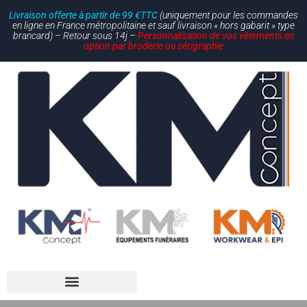
Livraison offerte à partir de 99 €TTC
(uniquement pour les commandes
en ligne en France métropolitaine et sauf livraison « hors gabarit » type
brancard) – Retour sous 14j –
Personnalisation de vos vêtements en
option par broderie ou sérigraphie