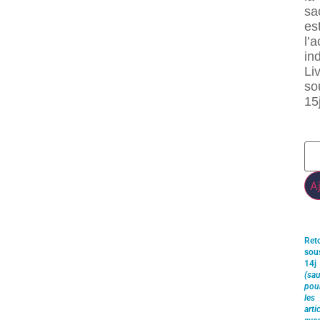
sa
es
l’
in
Li
so
15j
A
Ret
sou
14j
(sau
pou
les
arti